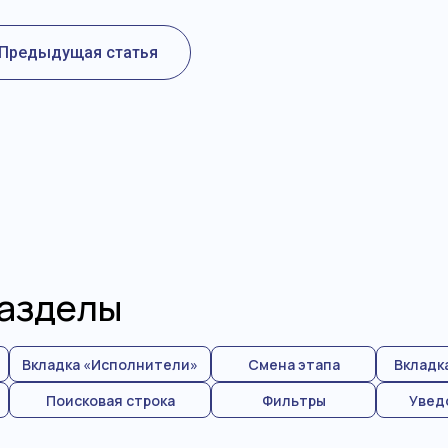
Предыдущая статья
разделы
Вкладка «Исполнители»
Смена этапа
Вкладк
Поисковая строка
Фильтры
Увед