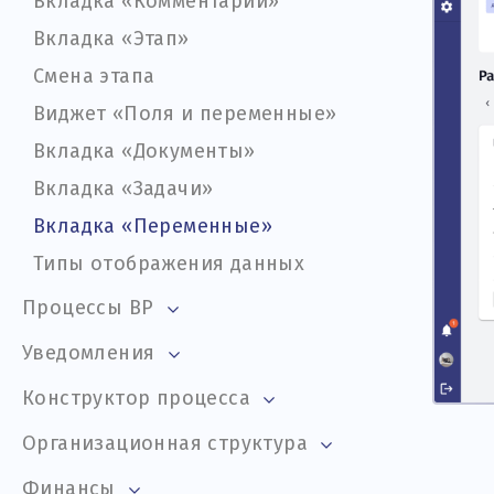
Вкладка «Комментарии»
Вкладка «Этап»
Смена этапа
Виджет «Поля и переменные»
Вкладка «Документы»
Вкладка «Задачи»
Вкладка «Переменные»
Типы отображения данных
Процессы BP
Запуск экземпляра процесса
Уведомления
Форматы представления
Карточка уведомления
Конструктор процесса
данных: папки, таблицы, канбан
Папка «Экземпляр процесса»
Хранение бизнес-процессов
Организационная структура
Настройка бизнес-процесса
Папка «Задача»
Создание бизнес-процесса
Создание оргструктуры
Карточки
Финансы