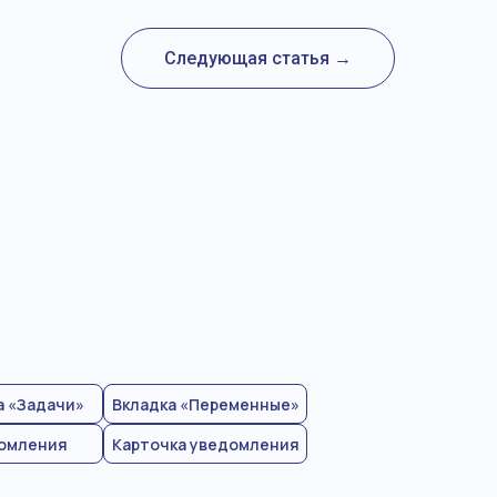
Следующая статья →
а «Задачи»
Вкладка «Переменные»
омления
Карточка уведомления