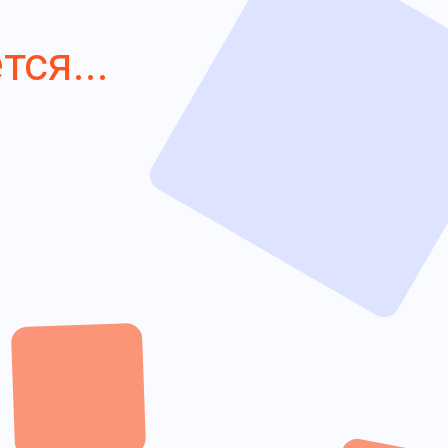
ся...